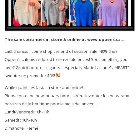
The sale continues in store & online at www.oppens.ca…
Last chance….come shop the end of season sale -40% chez
Oppen’s… items reduced to incredible prices! See something you
love? Grab it before it’s gone… especially Marie La Lune’s “HEART”
sweater on promo for $99!
While quantities last…in store and online!
Please note the new January hours….Veuillez noter les nouveaux
horaires de la boutique pour le mois de janvier :
Lundi-Vendredi:10h-17h
Samedi : 10h-16h
Dimanche : Fermé