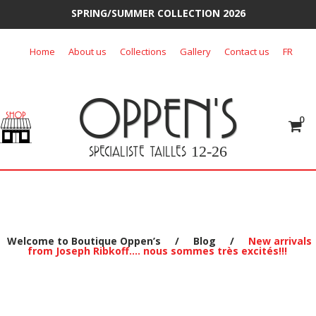
SPRING/SUMMER COLLECTION 2026
Skip
Home
About us
Collections
Gallery
Contact us
FR
to
content
OPPEN'S
0
SPECIALISTE TAILLES
12-26
Welcome to Boutique Oppen’s
/
Blog
/
New arrivals
from Joseph Ribkoff…. nous sommes très excités!!!