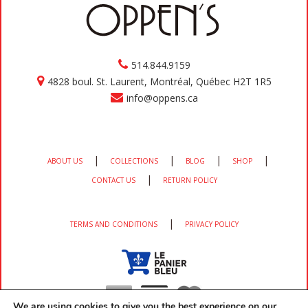
514.844.9159
4828 boul. St. Laurent, Montréal, Québec H2T 1R5
info@oppens.ca
|
|
|
|
ABOUT US
COLLECTIONS
BLOG
SHOP
|
CONTACT US
RETURN POLICY
|
TERMS AND CONDITIONS
PRIVACY POLICY
We are using cookies to give you the best experience on our