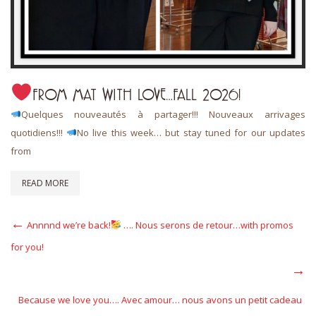
FROM MAT WITH LOVE…FALL 2026!
Quelques nouveautés à partager!!! Nouveaux arrivages
quotidiens!!!
No live this week… but stay tuned for our updates
from
READ MORE
Post
Previous
Annnnd we’re back!
…. Nous serons de retour…with promos
Post
navigation
for you!
Next
Post
Because we love you…. Avec amour… nous avons un petit cadeau