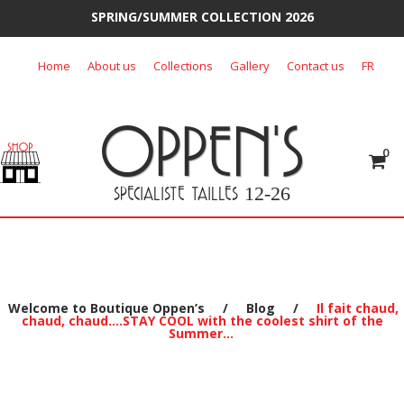
SPRING/SUMMER COLLECTION 2026
Skip
Home
About us
Collections
Gallery
Contact us
FR
to
content
OPPEN'S
0
SPECIALISTE TAILLES
12-26
Welcome to Boutique Oppen’s
/
Blog
/
Il fait chaud,
chaud, chaud….STAY COOL with the coolest shirt of the
Summer…