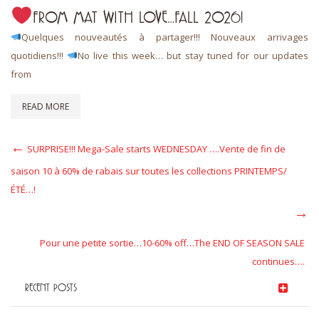
FROM MAT WITH LOVE…FALL 2026!
Quelques nouveautés à partager!!! Nouveaux arrivages
quotidiens!!!
No live this week… but stay tuned for our updates
from
READ MORE
Post
Previous
SURPRISE!!! Mega-Sale starts WEDNESDAY ….Vente de fin de
Post
navigation
saison 10 à 60% de rabais sur toutes les collections PRINTEMPS/
ÉTÉ…!
Next
Post
Pour une petite sortie…10-60% off…The END OF SEASON SALE
continues….
RECENT POSTS