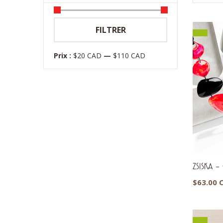
Prix
Prix
FILTRER
min
max
Prix :
$20 CAD
—
$110 CAD
ZSISKA – C
$
63.00 