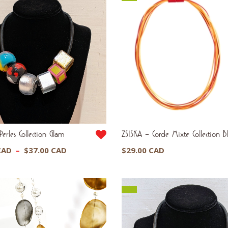
erles Collection Glam
ZSISKA – Corde Mixte Collection Bl
Plage
CAD
–
$
37.00 CAD
$
29.00 CAD
de
prix :
$25.00 CAD
à
$37.00 CAD