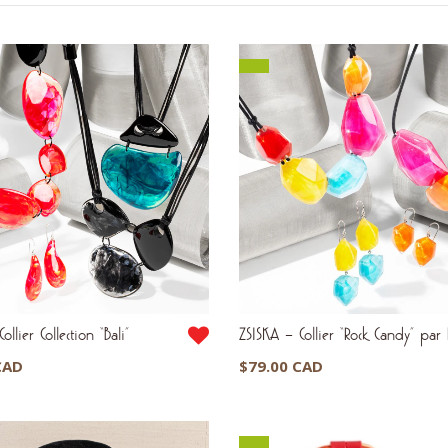
du
plus
récent
au
plus
ancien
ollier Collection “Bali”
ZSISKA – Collier “Rock Candy” par
CAD
$
79.00 CAD