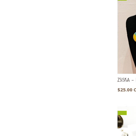
ZSISKA – P
$
25.00 