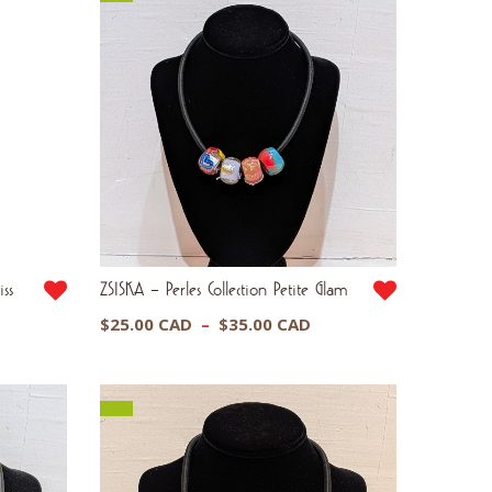
iss
ZSISKA – Perles Collection Petite Glam
Plage
$
25.00 CAD
–
$
35.00 CAD
de
prix :
$25.00 CAD
à
$35.00 CAD