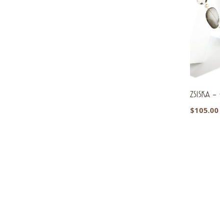
ZSISKA – C
$
105.00