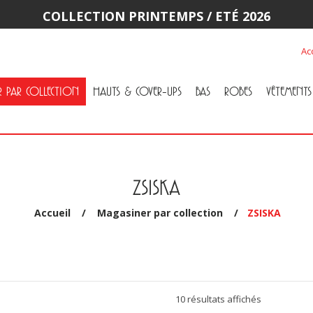
COLLECTION PRINTEMPS / ETÉ 2026
Ac
R PAR COLLECTION
HAUTS & COVER-UPS
BAS
ROBES
VÊTEMENTS 
Tous Hauts & Cover-Ups
Tuniques
Cardigans & Vestons
T-Shirts & Camisoles
Blouses
Chandail
Tous Bas
Pantalons & Leggings
Jupes
Jeans
ZSISKA
Accueil
/
Magasiner par collection
/
ZSISKA
Trié
10 résultats affichés