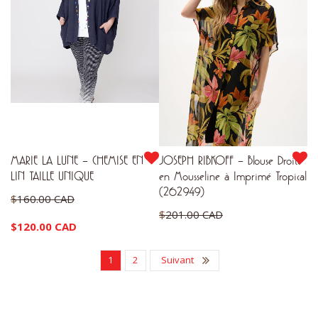
$315.00 CAD.
$171.00 CAD.
est :
est :
$236.25 CAD.
$128.25 CAD.
MARIE LA LUNE – CHEMISE EN
JOSEPH RIBKOFF – Blouse Droite
LIN TAILLE UNIQUE
en Mousseline à Imprimé Tropical
(262949)
Le
$
160.00 CAD
Le
$
201.00 CAD
prix
Le
$
120.00 CAD
prix
initial
Le
$
150.75 CAD
prix
initial
1
2
Suivant
était :
prix
actuel
était :
$160.00 CAD.
actuel
est :
$201.00 CAD.
est :
$120.00 CAD.