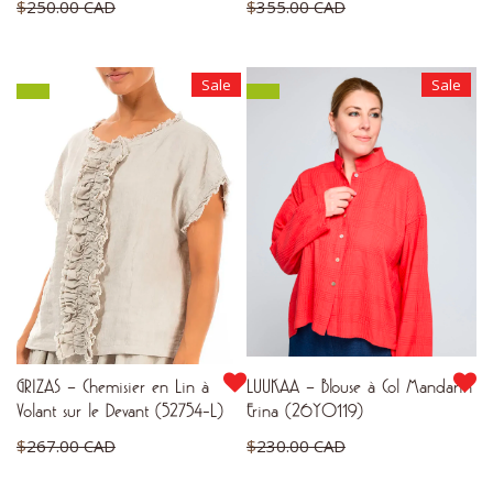
Le
Le
$
250.00 CAD
$
355.00 CAD
prix
prix
Le
Le
$
150.00 CAD
$
266.25 CAD
initial
initial
prix
prix
Sale
Sale
était :
était :
actuel
actuel
$250.00 CAD.
$355.00 CAD.
est :
est :
$150.00 CAD.
$266.25 CAD.
GRIZAS – Chemisier en Lin à
LUUKAA – Blouse à Col Mandarin
Volant sur le Devant (52754-L)
Erina (26Y0119)
Le
Le
$
267.00 CAD
$
230.00 CAD
prix
prix
Le
Le
$
200.25 CAD
$
138.00 CAD