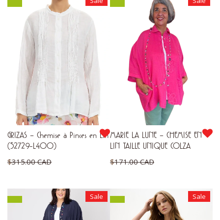
Sale
Sale
était :
était :
actuel
actuel
$315.00 CAD.
$255.00 CAD.
est :
est :
$189.00 CAD.
$153.00 CAD.
GRIZAS – Chemise à Pinces en Lin
MARIE LA LUNE – CHEMISE EN
(52729-L400)
LIN TAILLE UNIQUE COLZA
Le
Le
$
315.00 CAD
$
171.00 CAD
prix
prix
Le
Le
$
236.25 CAD
$
128.25 CAD
initial
initial
prix
prix
Sale
Sale
était :
était :
actuel
actuel