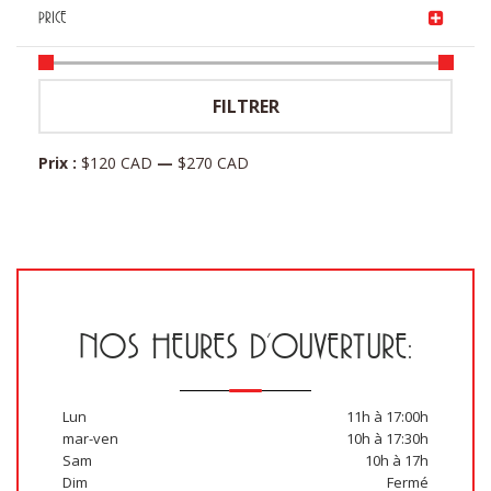
$150.75 CAD.
PRICE
Prix
Prix
FILTRER
min
max
Prix :
$120 CAD
—
$270 CAD
NOS HEURES D’OUVERTURE:
Lun
11h à 17:00h
mar-ven
10h à 17:30h
Sam
10h à 17h
Dim
Fermé