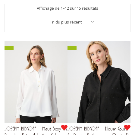
Trié
Affichage de 1–12 sur 15 résultats
du
Tri du plus récent
plus
récent
au
plus
ancien
JOSEPH RIBKOFF – Haut Boxy En
JOSEPH RIBKOFF – Blouse Courte