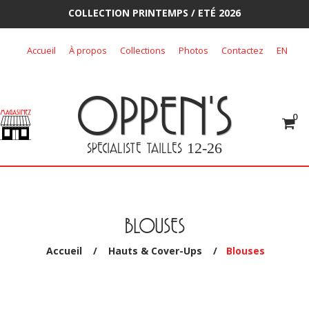
COLLECTION PRINTEMPS / ETÉ 2026
Skip
Accueil
À propos
Collections
Photos
Contactez
EN
to
content
OPPEN'S
0
SPECIALISTE TAILLES
12-26
BLOUSES
Accueil
/
Hauts & Cover-Ups
/
Blouses