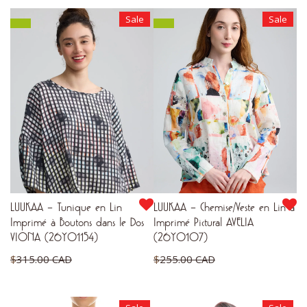
initial
initial
prix
prix
Sale
Sale
était :
était :
actuel
actuel
$267.00 CAD.
$230.00 CAD.
est :
est :
$200.25 CAD.
$138.00 CAD.
LUUKAA – Tunique en Lin
LUUKAA – Chemise/Veste en Lin à
Imprimé à Boutons dans le Dos
Imprimé Pictural AVELIA
VIONA (26Y01154)
(26Y0107)
Le
Le
$
315.00 CAD
$
255.00 CAD
prix
prix
Le
Le
$
189.00 CAD
$
153.00 CAD
initial
initial
prix
prix