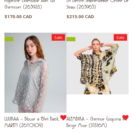
Popeline Extensible Avec Col
En Denim Featherweave Ornée De
Chemisier (263928)
Strass (263965)
$
170.00 CAD
$
215.00 CAD
Sale
Sale
LUUKAA – Blouse à Effet Batik
ALEMBIKA – Chemise Coquina en
MAREN (26Y0109)
Beige Mixe (ST816M)