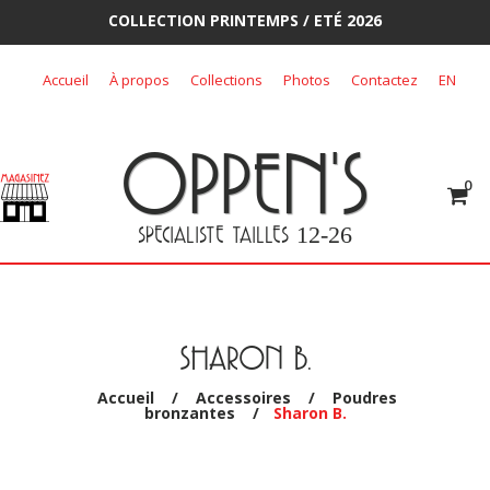
COLLECTION PRINTEMPS / ETÉ 2026
Skip
Accueil
À propos
Collections
Photos
Contactez
EN
to
content
OPPEN'S
0
SPECIALISTE TAILLES
12-26
SHARON B.
Accueil
/
Accessoires
/
Poudres
bronzantes
/
Sharon B.