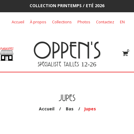
COLLECTION PRINTEMPS / ETÉ 2026
Skip
Accueil
À propos
Collections
Photos
Contactez
EN
to
content
OPPEN'S
0
SPECIALISTE TAILLES
12-26
JUPES
Accueil
/
Bas
/
Jupes