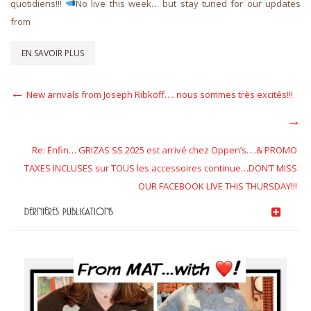
quotidiens!!!
No live this week… but stay tuned for our updates
from
EN SAVOIR PLUS
Navigation
Previous
New arrivals from Joseph Ribkoff…. nous sommes très excités!!!
Post
de
Suiva
l’article
Re: Enfin… GRIZAS SS 2025 est arrivé chez Oppen’s….& PROMO
TAXES INCLUSES sur TOUS les accessoires continue…DON’T MISS
OUR FACEBOOK LIVE THIS THURSDAY!!!
DERNIÈRES PUBLICATIONS