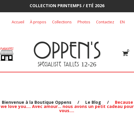
COLLECTION PRINTEMPS / ETÉ 2026
Skip
Accueil
À propos
Collections
Photos
Contactez
EN
to
content
OPPEN'S
0
SPECIALISTE TAILLES
12-26
Bienvenue à la Boutique Oppens
/
Le Blog
/
Because
we love you…. Avec amour… nous avons un petit cadeau pour
vous….