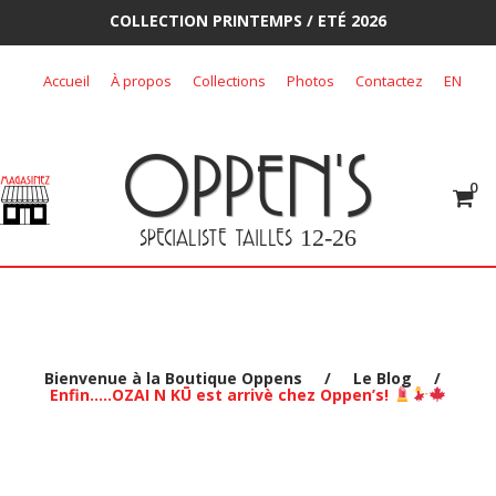
COLLECTION PRINTEMPS / ETÉ 2026
Skip
Accueil
À propos
Collections
Photos
Contactez
EN
to
content
OPPEN'S
0
SPECIALISTE TAILLES
12-26
Bienvenue à la Boutique Oppens
/
Le Blog
/
Enfin…..OZAI N KŪ est arrivè chez Oppen’s!