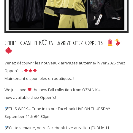
ENFIN…..OZAI N KŪ EST ARRIVÈ CHEZ OPPEN’S!
Venez découvrir les nouveaux arrivages automne/ hiver 2025 chez
Oppen’s…
Maintenant disponibles en boutique…!
We just love
the new Fall collection from OZAI N KŪ…
now available chez Oppen’s!
THIS WEEK… Tune in to our Facebook LIVE ON THURSDAY
September 11th @1:30pm
Cette semaine, notre Facebook Live aura lieu JEUDI le 11