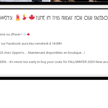
PPEN’S!
TUNE IN THIS FRIDAY FOR OUR FACE
ne ou d’hiver !
sur Facebook aura lieu vendredi à 14:00h!
025 chez Oppen’s…. Maintenant disponibles en boutique…!
DEN… it’s never too early to buy your coats for FALL/WINTER 2025! Now ava