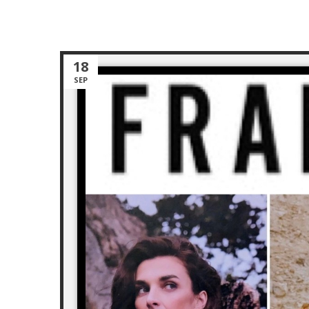
18
SEP