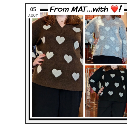
05
AOÛT