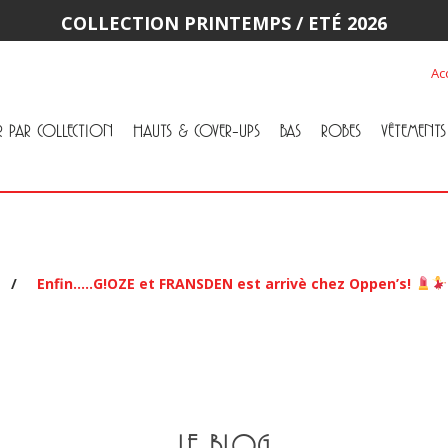
COLLECTION PRINTEMPS / ETÉ 2026
Ac
R PAR COLLECTION
HAUTS & COVER-UPS
BAS
ROBES
VÊTEMENTS 
Tous Hauts & Cover-Ups
Tuniques
Cardigans & Vestons
T-Shirts & Camisoles
Blouses
Chandail
Tous Bas
Pantalons & Leggings
Jupes
Jeans
/
Enfin…..G!OZE et FRANSDEN est arrivè chez Oppen’s!
LE BLOG