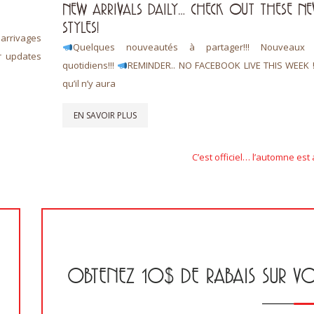
NEW ARRIVALS DAILY… CHECK OUT THESE N
STYLES!
rrivages
Quelques nouveautés à partager!!! Nouveaux a
r updates
quotidiens!!!
REMINDER.. NO FACEBOOK LIVE THIS WEEK 
qu’il n’y aura
EN SAVOIR PLUS
Suivant
C’est officiel… l’automne est 
OBTENEZ 10$ DE RABAIS SUR V