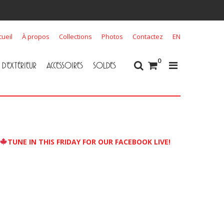
cueil
À propos
Collections
Photos
Contactez
EN
0
D’EXTÉRIEUR
ACCESSOIRES
SOLDES
Tous Accessoires
Bijoux
Châles et Foulards
Masques
$99 et moins
Tous Soldes
Hauts & Cover-Ups
Robes
Vêtements d’extérieur
Orientique
Bas
Accessoires
TUNE IN THIS FRIDAY FOR OUR FACEBOOK LIVE!