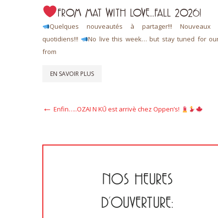
FROM MAT WITH LOVE…FALL 2026!
 L’art de
Quelques nouveautés à partager!!! Nouveaux a
quotidiens!!!
No live this week… but stay tuned for ou
from
EN SAVOIR PLUS
Navigation
Previous
Enfin…..OZAI N KŪ est arrivè chez Oppen’s!
Post
de
l’article
NOS HEURES
D’OUVERTURE: