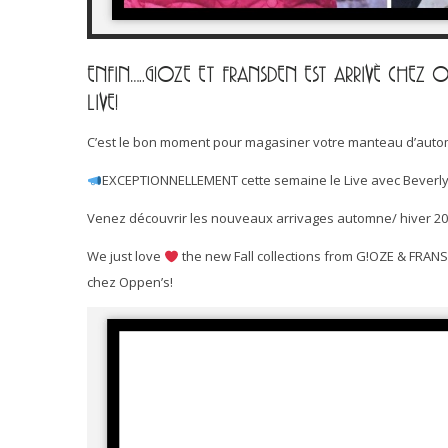
ENFIN…..G!OZE ET FRANSDEN EST ARRIVÈ CHEZ O
LIVE!
C’est le bon moment pour magasiner votre manteau d’autom
EXCEPTIONNELLEMENT cette semaine le Live avec Beverly 
Venez découvrir les nouveaux arrivages automne/ hiver 2
We just love
the new Fall collections from G!OZE & FRANS
chez Oppen’s!